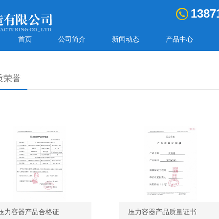
1387
首页
公司简介
新闻动态
产品中心
质荣誉
压力容器产品合格证
压力容器产品质量证书