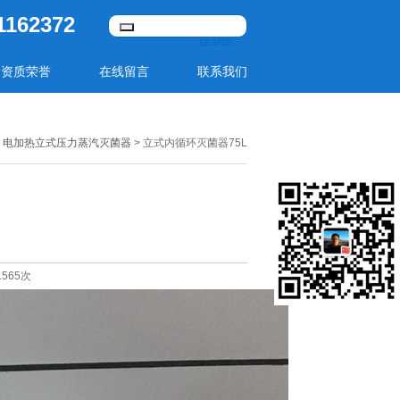
1162372
资质荣誉
在线留言
联系我们
>
电加热立式压力蒸汽灭菌器
> 立式内循环灭菌器75L
1565次