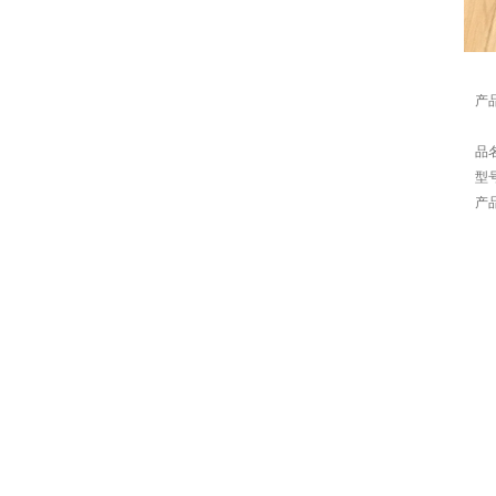
产
品
型
产