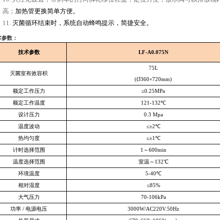
高；
加热管更换简单方便。
11.
灭菌循环结束时，系统自动蜂鸣提示，简捷安全。
术参数：
技术参数
LF-A0.075N
75L
灭菌室有效容积
(Ø360×720mm)
额定工作压力
≤0.25MPa
额定工作温度
121-132
℃
设计压力
0.3 Mpa
温度波动
≤±2℃
热均匀度
≤±1℃
计时选择范围
1
～600min
温度选择范围
室温～132℃
环境温度
5-40
℃
相对湿度
≤85%
大气压力
70-106kPa
功率 / 电源电压
3000W/AC220V.50Hz