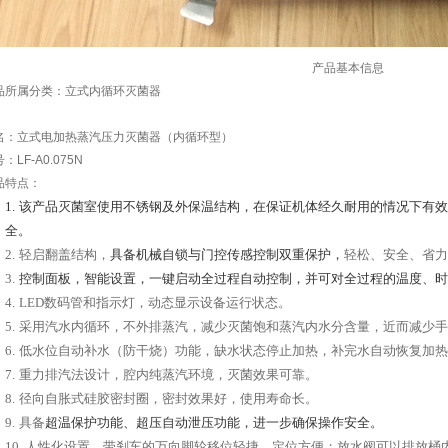
产品基本信息
品所属分类：立式内循环灭菌器
名：立式电加热蒸汽压力灭菌器（内循环型）
号：
LF-A0.075N
品特点：
1.
该产品灭菌室使用不锈钢及外保温结构，在保证机体经久耐用的情况下有效
全。
2.
轻启翻盖结构，
具备机械自锁与门控传感控制双重保护，
轻松、安全、省力
3.
控制面板，智能设置，一键启动全过程自动控制，并可对全过程的温度、时
4.
LED
数码管和指示灯，动态显示设备运行状态。
5.
采用汽水内循环，不外排蒸汽，减少灭菌饱和蒸汽内水分含量，近而减少手
6.
低水位自动补水（防干烧）功能，缺水状态停止加热，补完水自动恢复加热
7.
重力排汽法设计，腔内纯蒸汽环境，灭菌效果可靠。
8.
径向自胀式硅胶密封圈，密封效果好，使用寿命长。
9.
具备
超温保护功能、超压自动泄压功能，进一步确保操作安全。
10.
人性化设置，带刹车的万向脚轮移位轻捷，定位方便；放水阀可以排放桶