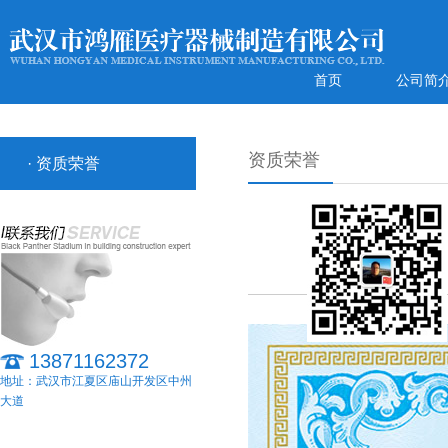
首页
公司简
资质荣誉
· 资质荣誉
13871162372
地址：武汉市江夏区庙山开发区中州
大道